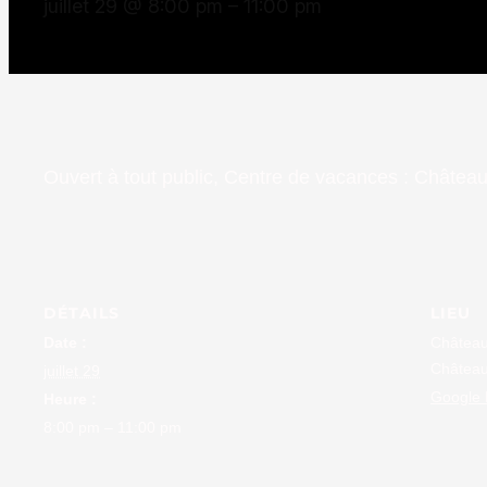
juillet 29 @ 8:00 pm
–
11:00 pm
Ouvert à tout public, Centre de vacances : Châtea
DÉTAILS
LIEU
Date :
Château
Château
juillet 29
Google
Heure :
8:00 pm – 11:00 pm