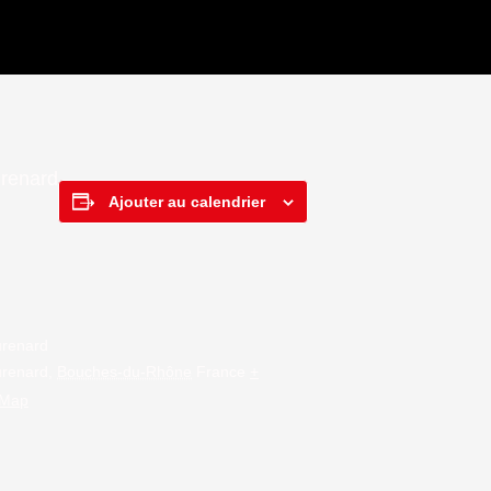
urenard
Ajouter au calendrier
renard
renard
,
Bouches-du-Rhône
France
+
 Map