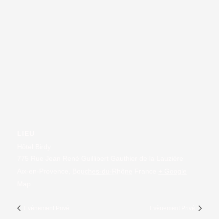
LIEU
Hôtel Birdy
775 Rue Jean René Guillibert Gauthier de la Lauzière
Aix-en-Provence
,
Bouches-du-Rhône
France
+ Google
Map
Evènement Privé
Evènement Privé