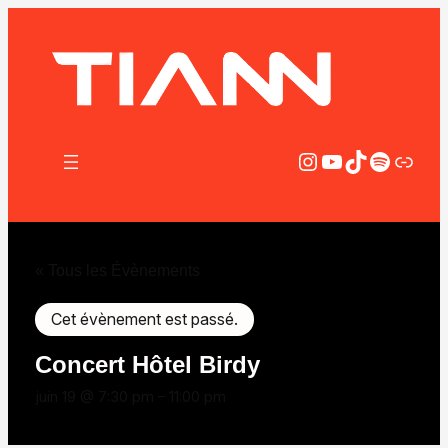
Instagram
YouTube
TikTok
Spotify
Lien
« Tous les Évènements
Cet évènement est passé.
Concert Hôtel Birdy
juin 19 @ 7:30 pm
–
11:00 pm