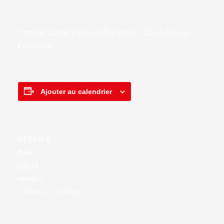
Concert ouvert à tous, Hôtel Birdy, situé à Aix-en-
Provence
Ajouter au calendrier
DÉTAILS
Date :
juin 19
Heure :
7:30 pm – 11:00 pm