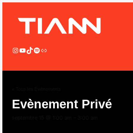
Instagram
YouTube
TikTok
Spotify
Lien
« Tous les Évènements
Evènement Privé
septembre 15 @ 1:00 am
–
3:00 am