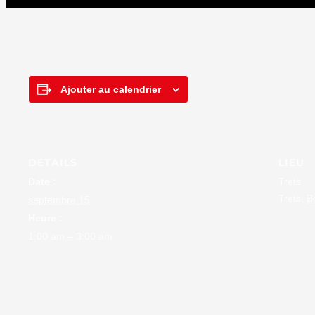
Ajouter au calendrier
DÉTAILS
LIEU
Date :
Trets
Trets
,
B
septembre 15
Heure :
1:00 am – 3:00 am