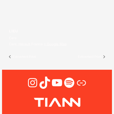
LIEU
Cers
Cers
,
Hérault
France
+ Google Map
Evènement Privé
Evènement Privé
Instagram
TikTok
YouTube
Spotify
Lien