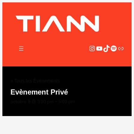
Instagram
YouTube
TikTok
Spotify
Lien
« Tous les Évènements
Evènement Privé
octobre 8 @ 3:00 pm
–
5:00 pm