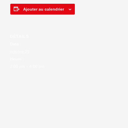
Ajouter au calendrier
DÉTAILS
Date :
octobre 29
Heure :
2:00 pm – 4:00 pm