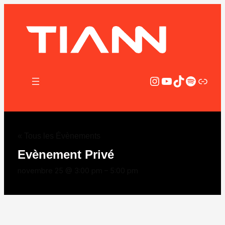
Instagram
YouTube
TikTok
Spotify
Lien
« Tous les Évènements
Evènement Privé
novembre 25 @ 3:00 pm
–
5:00 pm