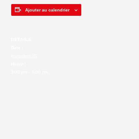
Ajouter au calendrier
DÉTAILS
Date :
novembre 25
Heure :
3:00 pm – 5:00 pm