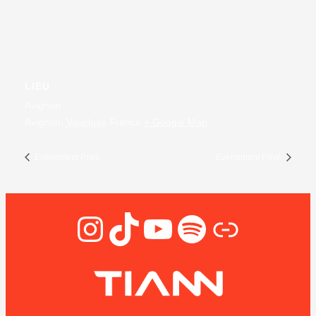
LIEU
Avignon
Avignon
,
Vaucluse
France
+ Google Map
Evènement Privé
Evènement Privé
Instagram
TikTok
YouTube
Spotify
Lien