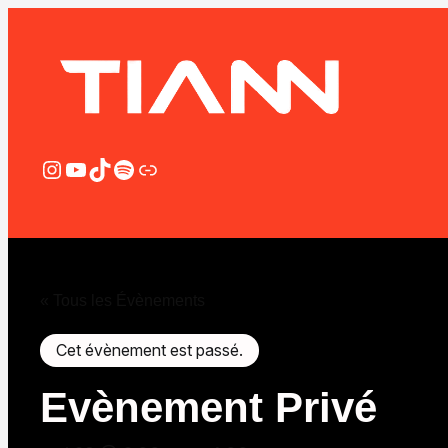
Instagram
YouTube
TikTok
Spotify
Lien
« Tous les Évènements
Cet évènement est passé.
Evènement Privé