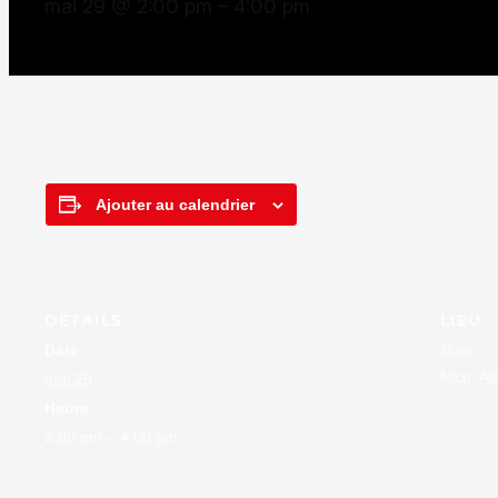
mai 29 @ 2:00 pm
–
4:00 pm
Ajouter au calendrier
DÉTAILS
LIEU
Date :
Nice
Nice
,
Al
mai 29
Heure :
2:00 pm – 4:00 pm