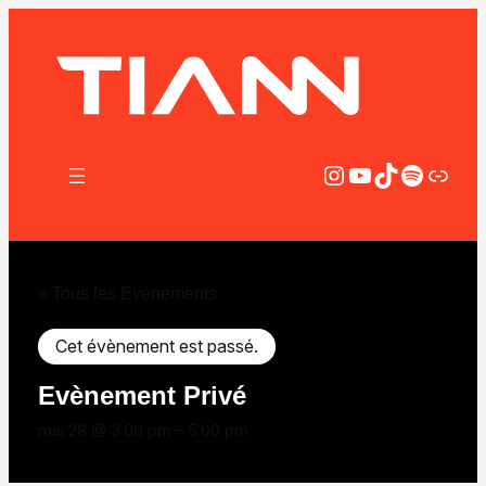
Instagram
YouTube
TikTok
Spotify
Lien
« Tous les Évènements
Cet évènement est passé.
Evènement Privé
mai 28 @ 3:00 pm
–
5:00 pm