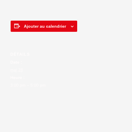
Ajouter au calendrier
DÉTAILS
Date :
mai 28
Heure :
3:00 pm – 5:00 pm