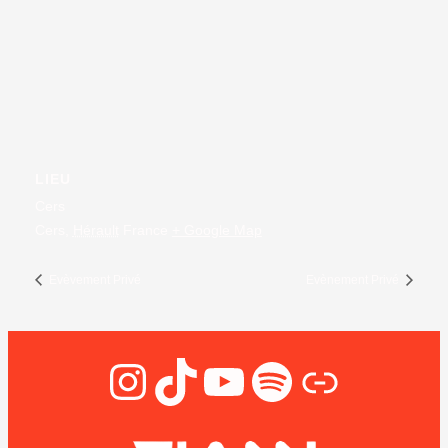
LIEU
Cers
Cers
,
Hérault
France
+ Google Map
Evèvement Privé
Evènement Privé
Instagram
TikTok
YouTube
Spotify
Lien